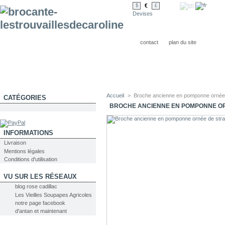
€
$
£
Devises
contact
plan du site
Accueil
>
Broche ancienne en pomponne ornée
CATÉGORIES
BROCHE ANCIENNE EN POMPONNE O
INFORMATIONS
Livraison
Mentions légales
Conditions d'utilisation
VU SUR LES RÉSEAUX
blog rose cadillac
Les Vieilles Soupapes Agricoles
notre page facebook
d'antan et maintenant