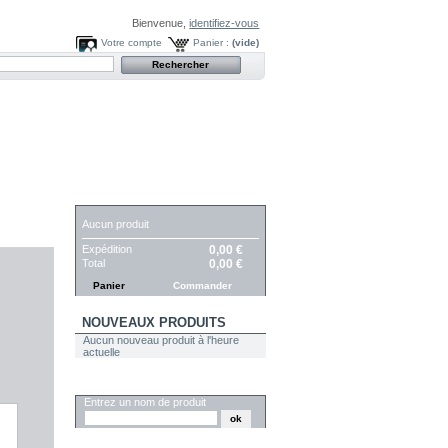
Bienvenue,
identifiez-vous
Votre compte
Panier :
(vide)
PANIER
Aucun produit
Expédition
0,00 €
Total
0,00 €
Panier
Commander
NOUVEAUX PRODUITS
Aucun nouveau produit à l'heure
actuelle
RECHERCHER
Entrez un nom de produit