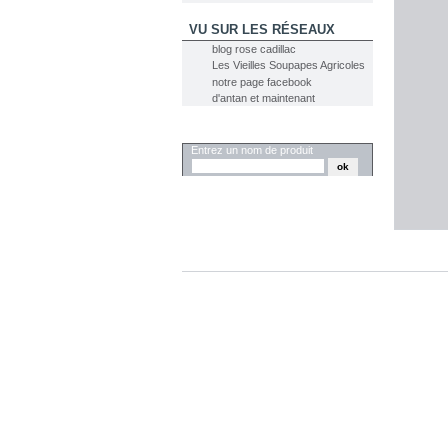
VU SUR LES RÉSEAUX
blog rose cadillac
Les Vieilles Soupapes Agricoles
notre page facebook
d'antan et maintenant
RECHERCHER
Entrez un nom de produit