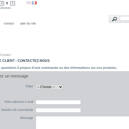
€
$
£
Devises
contact
plan du site
Contact
E CLIENT - CONTACTEZ-NOUS
 questions à propos d'une commande ou des informations sur nos produits.
ez un message
Objet
Votre adresse e-mail
Numéro de commande
Message