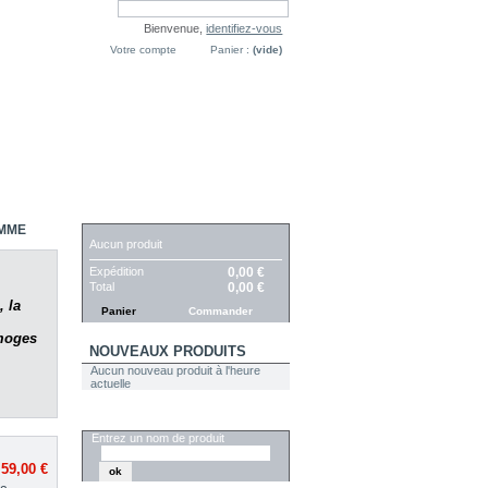
Bienvenue,
identifiez-vous
Votre compte
Panier :
(vide)
PANIER
EMME
Aucun produit
Expédition
0,00 €
Total
0,00 €
 la
Panier
Commander
moges
NOUVEAUX PRODUITS
Aucun nouveau produit à l'heure
actuelle
RECHERCHER
Entrez un nom de produit
59,00 €