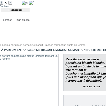
€
$
£
Devises
contact
plan du site
Flacon à parfum en porcelaine biscuit Limoges formant un buste de femme
 À PARFUM EN PORCELAINE BISCUIT LIMOGES FORMANT UN BUSTE DE F
Rare flacon à parfum en
porcelaine biscuit blanche,
figurant un buste de femme,
tête formant le
bouchon,
estampillé LF Li
(plus une inscription que je
n'arrive pas à déchiffrer).
Plus de détails