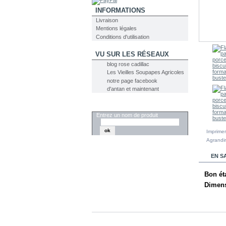
INFORMATIONS
Livraison
Mentions légales
Conditions d'utilisation
VU SUR LES RÉSEAUX
blog rose cadillac
Les Vieilles Soupapes Agricoles
notre page facebook
d'antan et maintenant
RECHERCHER
Entrez un nom de produit
Imprimer
Agrandir
EN S
Bon éta
Dimens